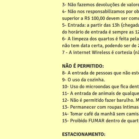
3- Não fazemos devoluções de valor
4- Não nos responsabilizamos por ob
superior a R$ 100,00 devem ser comu
5- Entrada: a partir das 13h (chega
do horário de entrada é sempre as 1
6- A limpeza dos quartos é feita pe
não tem data certa, podendo ser de 2
7 - A internet Wireless é cortesia 
NÃO É PERMITIDO:
8- A entrada de pessoas que não es
9- O uso da cozinha.
10- Uso do microondas que fica dent
11- A entrada de animais de qualque
12- Não é permitido fazer barulho. 
13- Permanecer com roupas íntimas 
14- Tomar café da manhã sem camis
15- Proibido FUMAR dentro de quart
ESTACIONAMENTO: