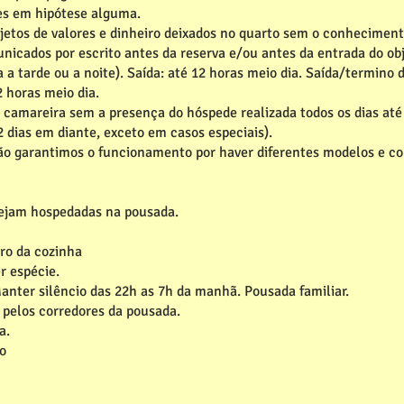
es em hipótese alguma.
jetos de valores e dinheiro deixados no quarto sem o conheciment
nicados por escrito antes da reserva e/ou antes da entrada do obj
da a tarde ou a noite). Saída: até 12 horas meio dia. Saída/term
2 horas meio dia.
la camareira sem a presença do hóspede realizada todos os dias at
 dias em diante, exceto em casos especiais).
(não garantimos o funcionamento por haver diferentes modelos e c
tejam hospedadas na pousada.
ro da cozinha
r espécie.
Manter silêncio das 22h as 7h da manhã. Pousada familiar.
pelos corredores da pousada.
a.
o