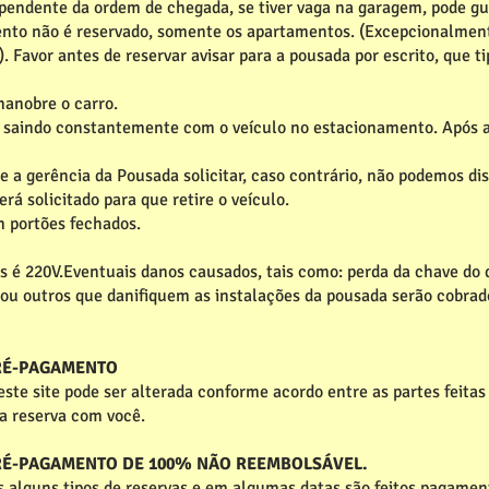
pendente da ordem de chegada, se tiver vaga na garagem, pode guar
nto não é reservado, somente os apartamentos. (Excepcionalmente
). Favor antes de reservar avisar para a pousada por escrito, que t
manobre o carro.
e saindo constantemente com o veículo no estacionamento. Após a
 a gerência da Pousada solicitar, caso contrário, não podemos dis
rá solicitado para que retire o veículo.
m portões fechados.
 é 220V.Eventuais danos causados, tais como: perda da chave do 
 ou outros que danifiquem as instalações da pousada serão cobrad
PRÉ-PAGAMENTO
ste site pode ser alterada conforme acordo entre as partes feitas
a reserva com você.
PRÉ-PAGAMENTO DE 100% NÃO REEMBOLSÁVEL.
s alguns tipos de reservas e em algumas datas são feitos pagamen