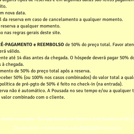
ito.
em nova data.
al da reserva em caso de cancelamento a qualquer momento.
a reserva a qualquer momento.
 nas regras gerais deste site.
PRÉ-PAGAMENTO e REEMBOLSO
de 50% do preço total. Favor aten
erá válido.
nte até 14 dias antes da chegada. O hóspede deverá pagar 50% do
s à chegada.
mento de 50% do preço total após a reserva.
 receber 50% (ou 100% nos casos combinados) do valor total a qu
lítica de pré-pgto de 50% é feito no check-in (na entrada).
serva não é automático. A Pousada no seu tempo e/ou a qualquer t
e valor combinado com o cliente.
 direitos reservados - Pousada Paulista em Santos e Hotel Paulista em São V
Desenvolvido e Administrado pela
ASSECOM
Assessoria