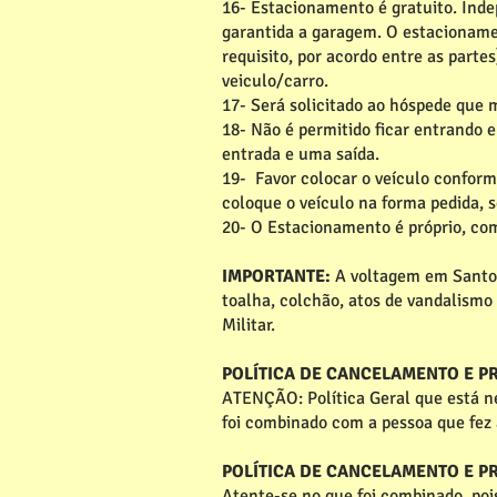
16- Estacionamento é gratuito. Inde
garantida a garagem. O estacioname
requisito, por acordo entre as partes
veiculo/carro.
17- Será solicitado ao hóspede que 
18- Não é permitido ficar entrando 
entrada e uma saída.
19- Favor colocar o veículo conforme
coloque o veículo na forma pedida, se
20- O Estacionamento é próprio, co
IMPORTANTE:
A voltagem em Santos
toalha, colchão, atos de vandalismo
Militar.
POLÍTICA DE CANCELAMENTO E 
ATENÇÃO: Política Geral que está ne
foi combinado com a pessoa que fez 
POLÍTICA DE CANCELAMENTO E 
Atente-se no que foi combinado, poi